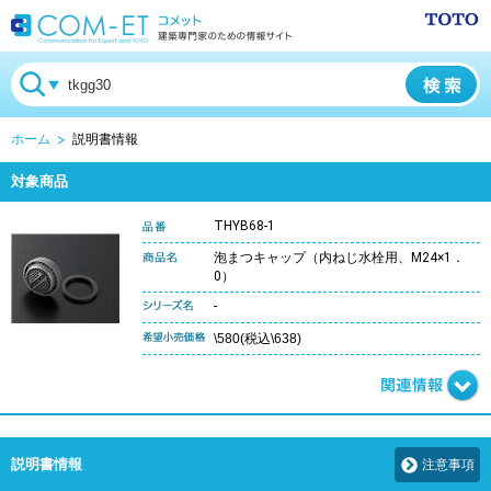
ホーム
説明書情報
対象商品
THYB68-1
泡まつキャップ（内ねじ水栓用、M24×1．
0）
-
\580(税込\638)
説明書情報
注意事項