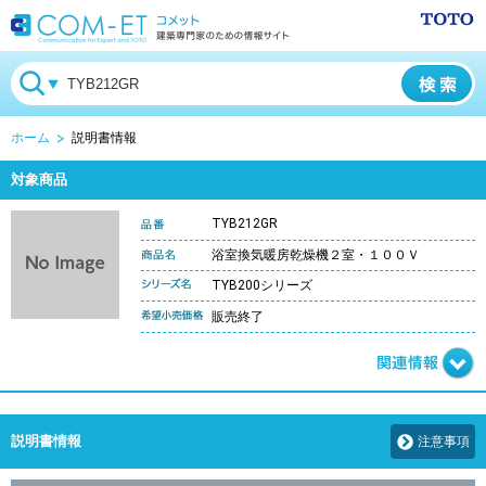
ホーム
説明書情報
対象商品
TYB212GR
浴室換気暖房乾燥機２室・１００Ｖ
TYB200シリーズ
販売終了
説明書情報
注意事項