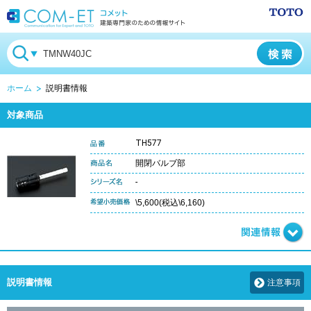
ホーム
説明書情報
対象商品
TH577
開閉バルブ部
-
\5,600(税込\6,160)
説明書情報
注意事項