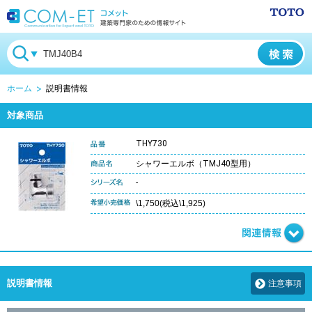
ホーム
説明書情報
対象商品
THY730
シャワーエルボ（TMJ40型用）
-
\1,750(税込\1,925)
説明書情報
注意事項