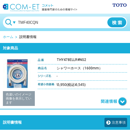
ホーム
説明書情報
対象商品
THY478ELLR#NG2
シャワーホース（1600mm）
-
\5,950(税込\6,545)
色違いのイメージ
画像を表示してい
ます
説明書情報
注意事項