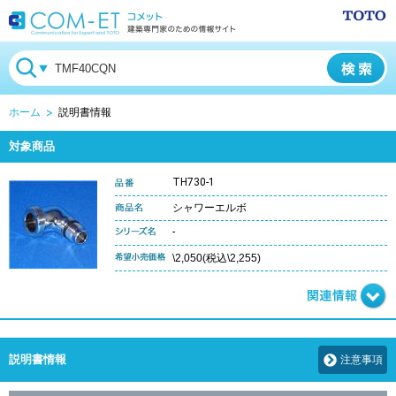
ホーム
説明書情報
対象商品
TH730-1
シャワーエルボ
-
\2,050(税込\2,255)
説明書情報
注意事項