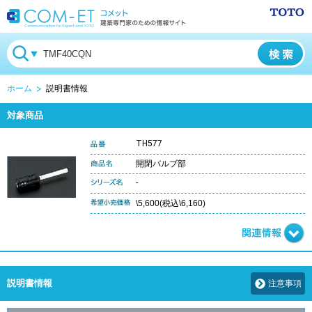
ホーム
説明書情報
対象商品
TH577
開閉バルブ部
-
\5,600(税込\6,160)
説明書情報
注意事項