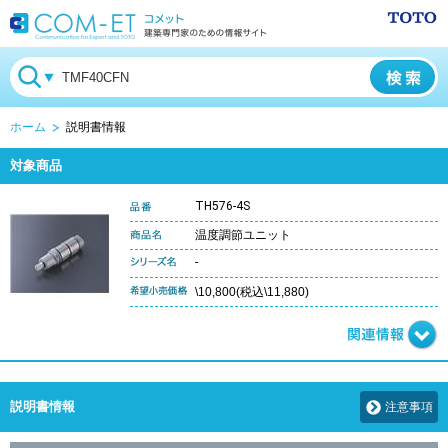
ホーム
説明書情報
対象商品
TH576-4S
温度調節ユニット
-
\10,800(税込\11,880)
説明書情報
注意事項