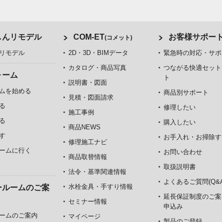
しんリモデル
COM-ET
お客様サポー
(コメット)
リモデル
2D・3D・BIMデータ
緊急時の対応・サポ
カタログ・商品写真
つながる快適セット
ォーム
ト
説明書・図面
ムを始める
商品別サポート
見積・図面請求
る
修理したい
施工事例
る
購入したい
商品NEWS
す
お手入れ・お掃除す
修理施工ナビ
ームに行く
お問い合わせ
商品取替情報
取扱説明書
法令・基準関連情報
よくあるご質問(Q&A
水栓金具・手すり情報
ールームのご案
延長保証制度のご案
セミナー情報
申込み
ームのご案内
マイページ
製品のご登録