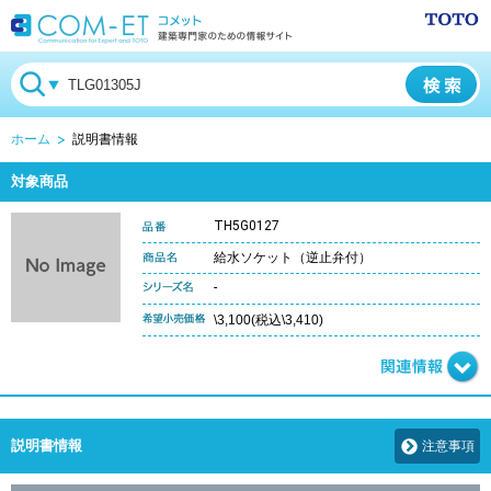
ホーム
説明書情報
対象商品
TH5G0127
給水ソケット（逆止弁付）
-
\3,100(税込\3,410)
説明書情報
注意事項