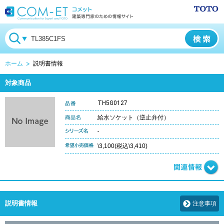
ホーム
説明書情報
対象商品
TH5G0127
給水ソケット（逆止弁付）
-
\3,100(税込\3,410)
説明書情報
注意事項