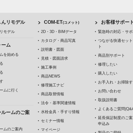
しんリモデル
COM-ET
お客様サポー
(コメット)
リモデル
2D・3D・BIMデータ
緊急時の対応・サポ
カタログ・商品写真
つながる快適セット
ォーム
ト
説明書・図面
ムを始める
商品別サポート
見積・図面請求
る
修理したい
施工事例
る
購入したい
商品NEWS
す
お手入れ・お掃除す
修理施工ナビ
ームに行く
お問い合わせ
商品取替情報
取扱説明書
法令・基準関連情報
よくあるご質問(Q&A
水栓金具・手すり情報
ールームのご案
延長保証制度のご案
セミナー情報
申込み
ームのご案内
マイページ
製品のご登録