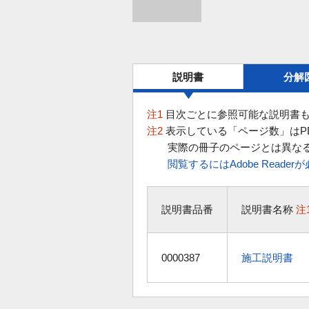
説明書
分解
注1
目次ごとに参照可能な説明書も
注2
表示している「ページ数」はP
実際の冊子のページとは異な
閲覧するにはAdobe Reade
説明書品番
説明書名称
注
0000387
施工説明書