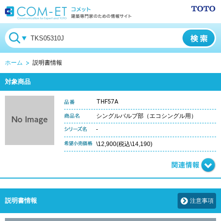
ホーム
説明書情報
対象商品
THF57A
シングルバルブ部（エコシングル用）
-
\12,900(税込\14,190)
説明書情報
注意事項