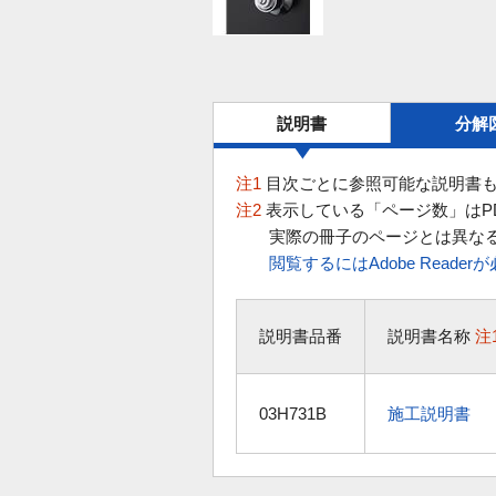
説明書
分解
注1
目次ごとに参照可能な説明書も
注2
表示している「ページ数」はP
実際の冊子のページとは異な
閲覧するにはAdobe Reade
説明書品番
説明書名称
注
03H731B
施工説明書