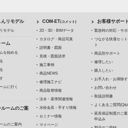
しんリモデル
COM-ET
お客様サポー
(コメット)
リモデル
2D・3D・BIMデータ
緊急時の対応・サポ
カタログ・商品写真
つながる快適セット
ォーム
ト
説明書・図面
ムを始める
商品別サポート
見積・図面請求
る
修理したい
施工事例
る
購入したい
商品NEWS
す
お手入れ・お掃除す
修理施工ナビ
ームに行く
お問い合わせ
商品取替情報
取扱説明書
法令・基準関連情報
よくあるご質問(Q&A
水栓金具・手すり情報
ールームのご案
延長保証制度のご案
セミナー情報
申込み
ームのご案内
マイページ
製品のご登録