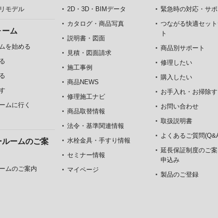
リモデル
2D・3D・BIMデータ
緊急時の対応・サポ
カタログ・商品写真
つながる快適セット
ォーム
ト
説明書・図面
ムを始める
商品別サポート
見積・図面請求
る
修理したい
施工事例
る
購入したい
商品NEWS
す
お手入れ・お掃除す
修理施工ナビ
ームに行く
お問い合わせ
商品取替情報
取扱説明書
法令・基準関連情報
よくあるご質問(Q&A
水栓金具・手すり情報
ールームのご案
延長保証制度のご案
セミナー情報
申込み
ームのご案内
マイページ
製品のご登録