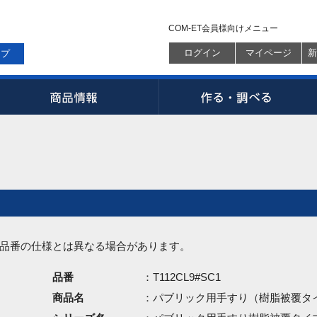
COM-ET会員様向けメニュー
ログイン
マイページ
新
ップ
品番の仕様とは異なる場合があります。
品番
：T112CL9#SC1
商品名
：パブリック用手すり（樹脂被覆タ