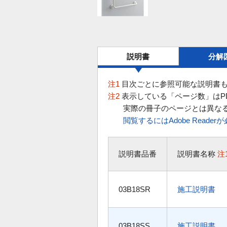
説明書
分解
注1
目次ごとに参照可能な説明書も
注2
表示している「ページ数」はP
実際の冊子のページとは異な
閲覧するにはAdobe Reade
説明書品番
説明書名称
注
03B18SR
施工説明書
03B18SS
施工説明書