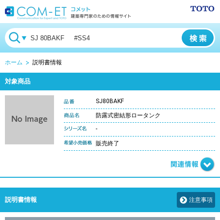
ホーム
説明書情報
対象商品
SJ80BAKF
防露式密結形ロータンク
-
販売終了
説明書情報
注意事項