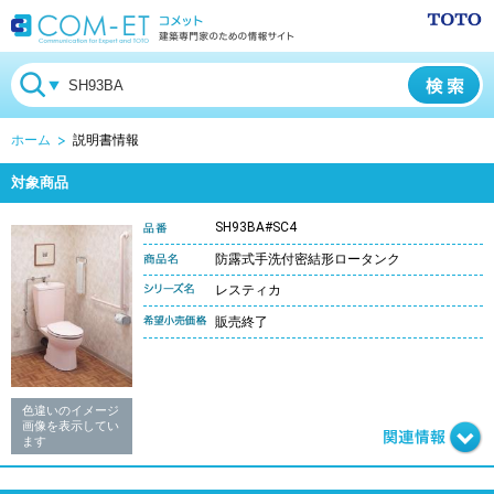
ホーム
説明書情報
対象商品
SH93BA#SC4
防露式手洗付密結形ロータンク
レスティカ
販売終了
色違いのイメージ
画像を表示してい
ます