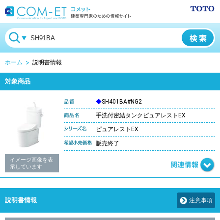
ホーム
説明書情報
対象商品
◆
SH401BA#NG2
手洗付密結タンクピュアレストEX
ピュアレストEX
販売終了
イメージ画像を表
示しています
説明書情報
注意事項