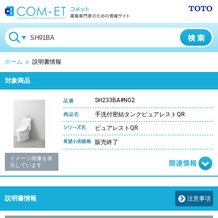
ホーム
説明書情報
対象商品
SH233BA#NG2
手洗付密結タンクピュアレストQR
ピュアレストQR
販売終了
イメージ画像を表
示しています
説明書情報
注意事項