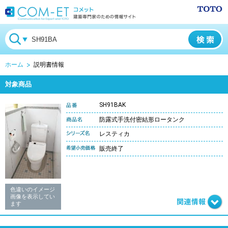
ホーム
説明書情報
対象商品
SH91BAK
防露式手洗付密結形ロータンク
レスティカ
販売終了
色違いのイメージ
画像を表示してい
ます