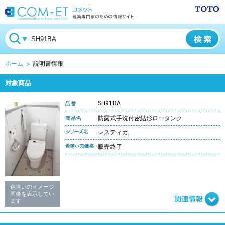
ホーム
説明書情報
対象商品
SH91BA
防露式手洗付密結形ロータンク
レスティカ
販売終了
色違いのイメージ
画像を表示してい
ます