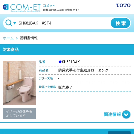
ホーム
説明書情報
対象商品
◆
SH681BAK
防露式手洗付密結形ロータンク
-
販売終了
イメージ画像を表
示しています