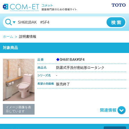
ホーム
説明書情報
対象商品
◆
SH681BAK#SF4
防露式手洗付密結形ロータンク
-
販売終了
イメージ画像を表
示しています