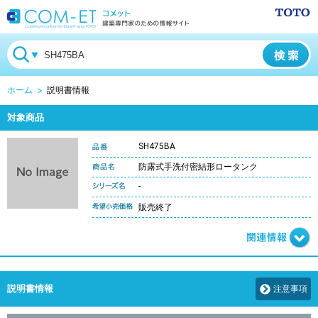
ホーム
説明書情報
対象商品
SH475BA
防露式手洗付密結形ロータンク
-
販売終了
説明書情報
注意事項