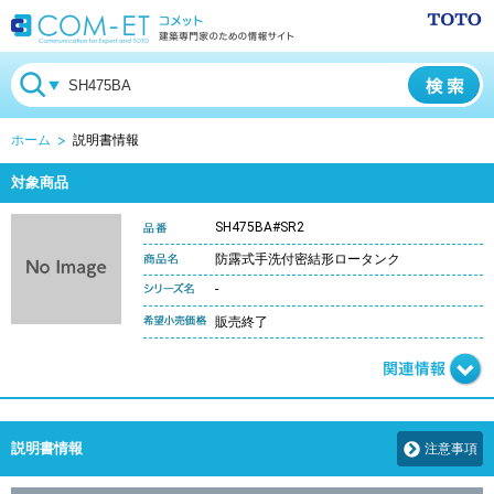
ホーム
説明書情報
対象商品
SH475BA#SR2
防露式手洗付密結形ロータンク
-
販売終了
説明書情報
注意事項