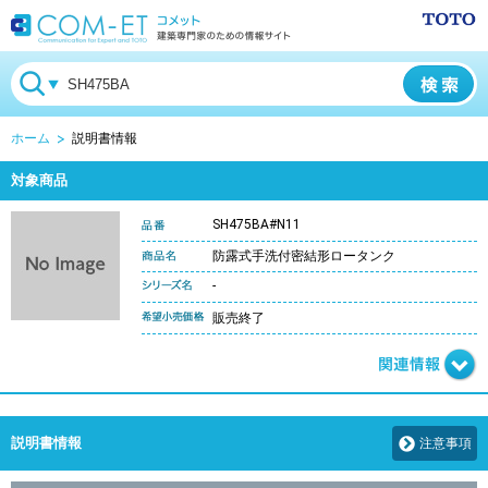
ホーム
説明書情報
対象商品
SH475BA#N11
防露式手洗付密結形ロータンク
-
販売終了
説明書情報
注意事項