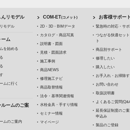
しんリモデル
COM-ET
お客様サポー
(コメット)
リモデル
2D・3D・BIMデータ
緊急時の対応・サポ
カタログ・商品写真
つながる快適セット
ォーム
ト
説明書・図面
ムを始める
商品別サポート
見積・図面請求
る
修理したい
施工事例
る
購入したい
商品NEWS
す
お手入れ・お掃除す
修理施工ナビ
ームに行く
お問い合わせ
商品取替情報
取扱説明書
法令・基準関連情報
よくあるご質問(Q&A
水栓金具・手すり情報
ールームのご案
延長保証制度のご案
セミナー情報
申込み
ームのご案内
マイページ
製品のご登録