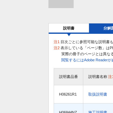
説明書
分解
注1
目次ごとに参照可能な説明書も
注2
表示している「ページ数」はP
実際の冊子のページとは異な
閲覧するにはAdobe Reade
説明書品番
説明書名称
注
H06261R1
取扱説明書
H06844NZ
施工説明書