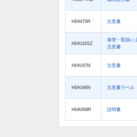
H04475R
注意書
保管・取扱い
H04116SZ
注意書
H04147N
注意書
H04166N
注意書ラベル
H0A008R
説明書