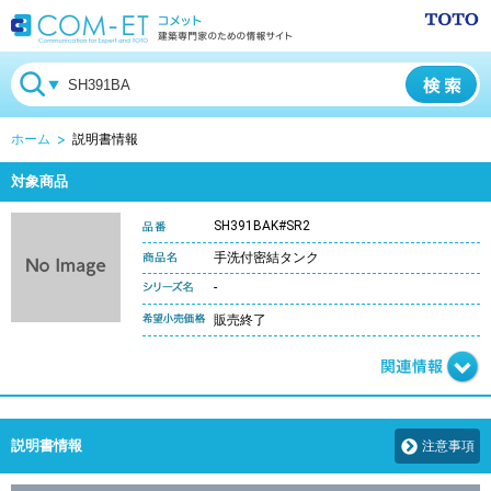
ホーム
説明書情報
対象商品
SH391BAK#SR2
手洗付密結タンク
-
販売終了
説明書情報
注意事項