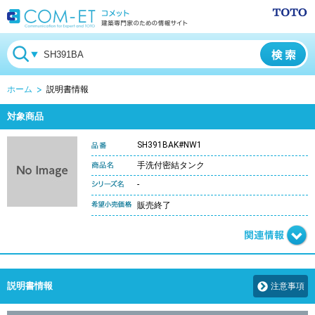
ホーム
説明書情報
対象商品
SH391BAK#NW1
手洗付密結タンク
-
販売終了
説明書情報
注意事項