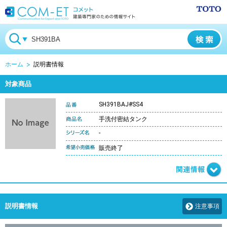
ホーム
説明書情報
対象商品
SH391BAJ#SS4
手洗付密結タンク
-
販売終了
説明書情報
注意事項