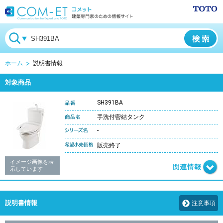
ホーム
説明書情報
対象商品
SH391BA
手洗付密結タンク
-
販売終了
イメージ画像を表
示しています
説明書情報
注意事項