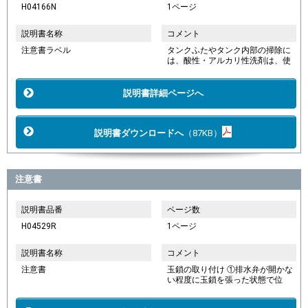
H04166N
1ページ
説明書名称
コメント
注意書ラベル
タンクふたやタンク内部の掃除に
は、酸性・アルカリ性洗剤は、使
説明書詳細ページへ
説明書ダウンロードへ
（87KB）
注意書
説明書品番
ページ数
H04529R
1ページ
説明書名称
コメント
注意書
玉鎖の取り付け ①排水弁が開かな
い程度に玉鎖を張った状態で位