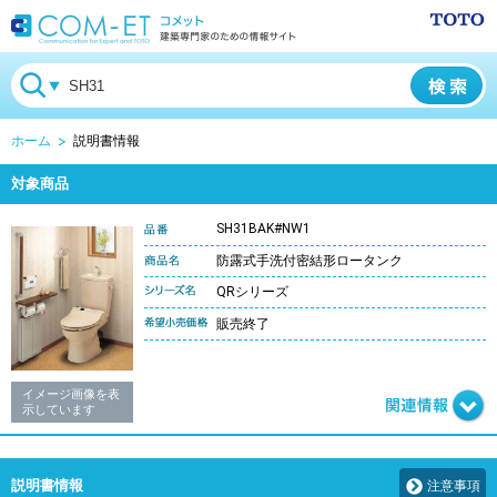
ホーム
説明書情報
対象商品
SH31BAK#NW1
防露式手洗付密結形ロータンク
QRシリーズ
販売終了
イメージ画像を表
示しています
説明書情報
注意事項