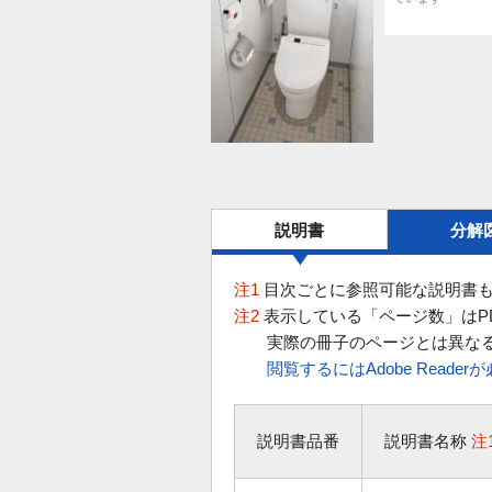
説明書
分解
注1
目次ごとに参照可能な説明書も
注2
表示している「ページ数」はP
実際の冊子のページとは異な
閲覧するにはAdobe Reade
説明書品番
説明書名称
注