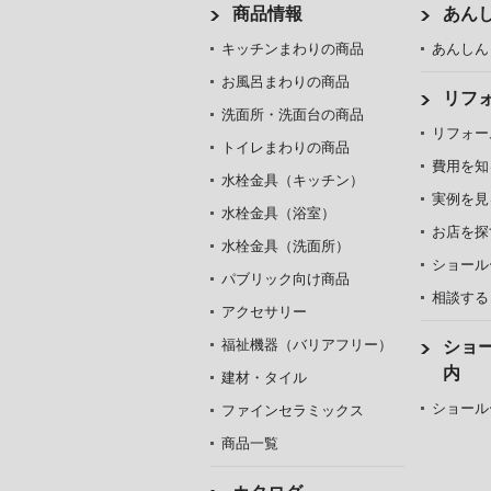
商品情報
あん
キッチンまわりの商品
あんしん
お風呂まわりの商品
リフ
洗面所・洗面台の商品
リフォー
トイレまわりの商品
費用を知
水栓金具（キッチン）
実例を見
水栓金具（浴室）
お店を探
水栓金具（洗面所）
ショール
パブリック向け商品
相談する
アクセサリー
福祉機器（バリアフリー）
ショ
内
建材・タイル
ショール
ファインセラミックス
商品一覧