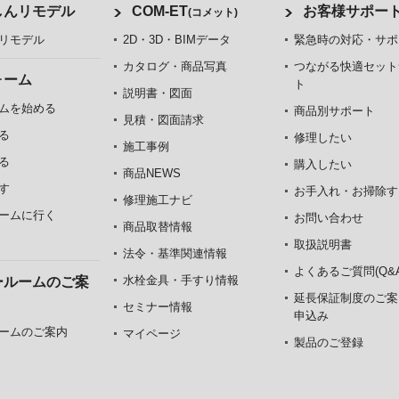
しんリモデル
COM-ET
お客様サポー
(コメット)
リモデル
2D・3D・BIMデータ
緊急時の対応・サポ
カタログ・商品写真
つながる快適セット
ォーム
ト
説明書・図面
ムを始める
商品別サポート
見積・図面請求
る
修理したい
施工事例
る
購入したい
商品NEWS
す
お手入れ・お掃除す
修理施工ナビ
ームに行く
お問い合わせ
商品取替情報
取扱説明書
法令・基準関連情報
よくあるご質問(Q&A
水栓金具・手すり情報
ールームのご案
延長保証制度のご案
セミナー情報
申込み
ームのご案内
マイページ
製品のご登録