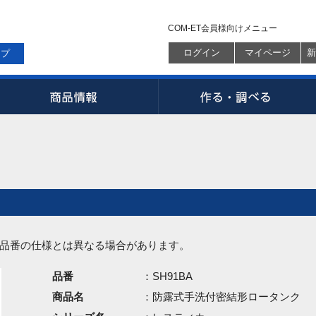
COM-ET会員様向けメニュー
ログイン
マイページ
新
ップ
品番の仕様とは異なる場合があります。
品番
：SH91BA
商品名
：防露式手洗付密結形ロータンク