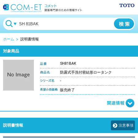
ホーム
説明書情報
対象商品
SH81BAK
防露式手洗付密結形ロータンク
-
販売終了
説明書情報
注意事項