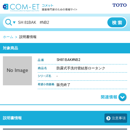
ホーム
説明書情報
対象商品
SH81BAK#NB2
防露式手洗付密結形ロータンク
-
販売終了
説明書情報
注意事項