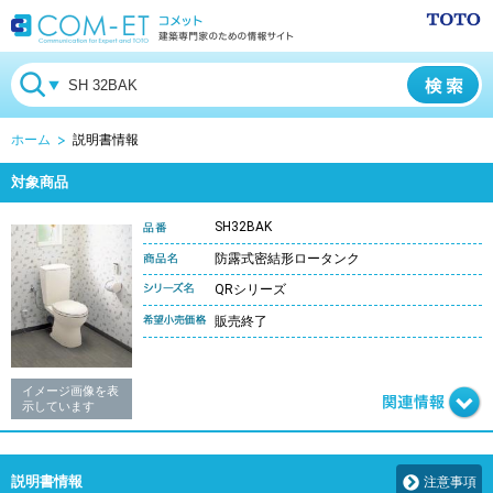
ホーム
説明書情報
対象商品
SH32BAK
防露式密結形ロータンク
QRシリーズ
販売終了
イメージ画像を表
示しています
説明書情報
注意事項