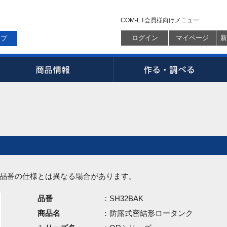
COM-ET会員様向けメニュー
ログイン
マイページ
新
ップ
品番の仕様とは異なる場合があります。
品番
：SH32BAK
商品名
：防露式密結形ロータンク