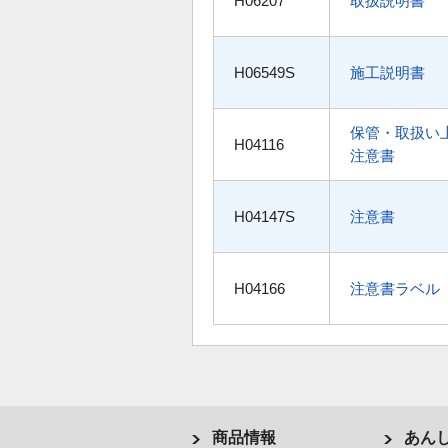
H06207
取扱説明書
H06549S
施工説明書
保管・取扱い
H04116
注意書
H04147S
注意書
H04166
注意書ラベル
商品情報
あん