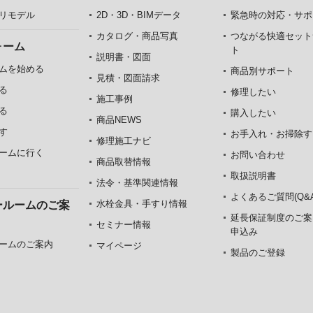
リモデル
2D・3D・BIMデータ
緊急時の対応・サポ
カタログ・商品写真
つながる快適セット
ォーム
ト
説明書・図面
ムを始める
商品別サポート
見積・図面請求
る
修理したい
施工事例
る
購入したい
商品NEWS
す
お手入れ・お掃除す
修理施工ナビ
ームに行く
お問い合わせ
商品取替情報
取扱説明書
法令・基準関連情報
よくあるご質問(Q&A
水栓金具・手すり情報
ールームのご案
延長保証制度のご案
セミナー情報
申込み
ームのご案内
マイページ
製品のご登録