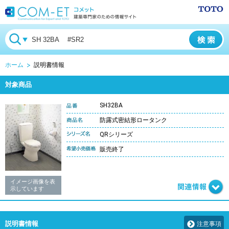
ホーム
説明書情報
対象商品
SH32BA
防露式密結形ロータンク
QRシリーズ
販売終了
イメージ画像を表
示しています
説明書情報
注意事項