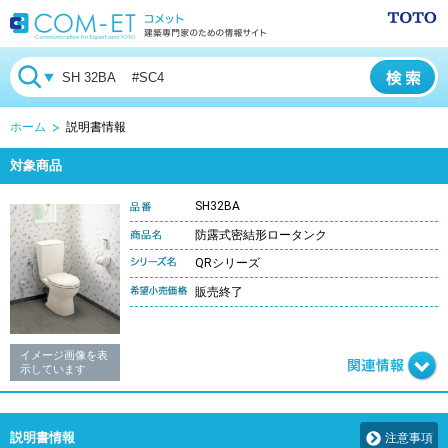
ホーム
説明書情報
対象商品
SH32BA
防露式密結形ロータンク
QRシリーズ
販売終了
イメージ画像を表
示しています
説明書情報
注意事項