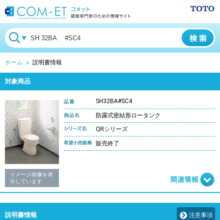
ホーム
説明書情報
対象商品
SH32BA#SC4
防露式密結形ロータンク
QRシリーズ
販売終了
イメージ画像を表
示しています
説明書情報
注意事項