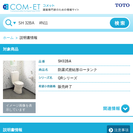
ホーム
説明書情報
対象商品
SH32BA
防露式密結形ロータンク
QRシリーズ
販売終了
イメージ画像を表
示しています
説明書情報
注意事項