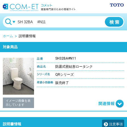
ホーム
説明書情報
対象商品
SH32BA#N11
防露式密結形ロータンク
QRシリーズ
販売終了
イメージ画像を表
示しています
説明書情報
注意事項