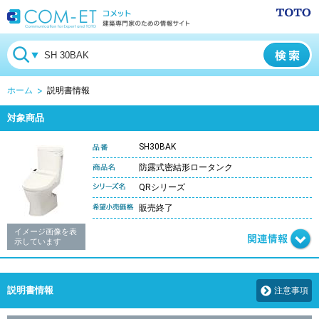
ホーム
説明書情報
対象商品
SH30BAK
防露式密結形ロータンク
QRシリーズ
販売終了
イメージ画像を表
示しています
説明書情報
注意事項