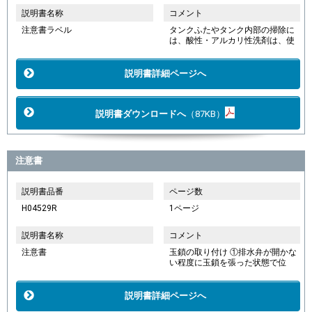
説明書名称
コメント
注意書ラベル
タンクふたやタンク内部の掃除に
は、酸性・アルカリ性洗剤は、使
説明書詳細ページへ
説明書ダウンロードへ
（87KB）
注意書
説明書品番
ページ数
H04529R
1ページ
説明書名称
コメント
注意書
玉鎖の取り付け ①排水弁が開かな
い程度に玉鎖を張った状態で位
説明書詳細ページへ