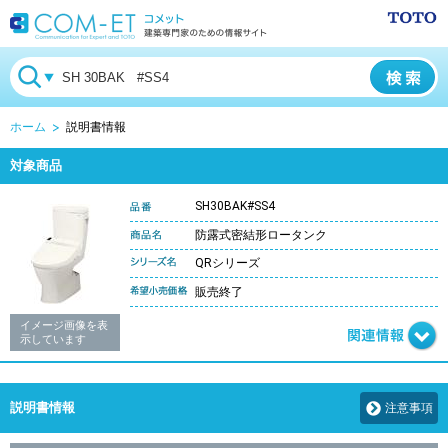
ホーム
説明書情報
対象商品
SH30BAK#SS4
防露式密結形ロータンク
QRシリーズ
販売終了
イメージ画像を表
示しています
説明書情報
注意事項