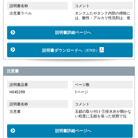
説明書名称
コメント
注意書ラベル
タンクふたやタンク内部の掃除に
は、酸性・アルカリ性洗剤は、使
説明書詳細ページへ
説明書ダウンロードへ
（87KB）
注意書
説明書品番
ページ数
H04529R
1ページ
説明書名称
コメント
注意書
玉鎖の取り付け ①排水弁が開かな
い程度に玉鎖を張った状態で位
説明書詳細ページへ