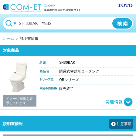
ホーム
説明書情報
対象商品
SH30BAK
防露式密結形ロータンク
QRシリーズ
販売終了
イメージ画像を表
示しています
説明書情報
注意事項