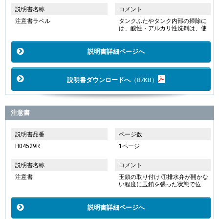
説明書名称
コメント
注意書ラベル
タンクふたやタンク内部の掃除に
は、酸性・アルカリ性洗剤は、使
説明書詳細ページへ
説明書ダウンロードへ
（87KB）
注意書
説明書品番
ページ数
H04529R
1ページ
説明書名称
コメント
注意書
玉鎖の取り付け ①排水弁が開かな
い程度に玉鎖を張った状態で位
説明書詳細ページへ