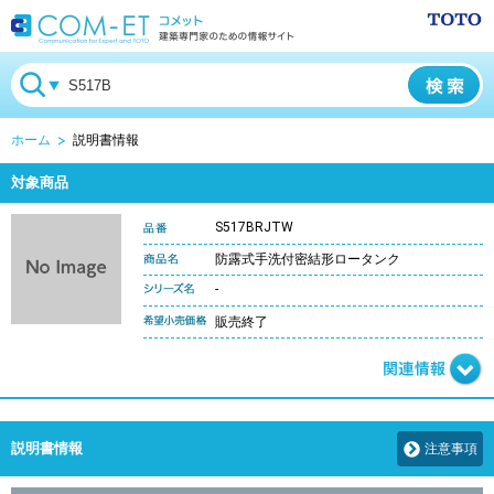
ホーム
説明書情報
対象商品
S517BRJTW
防露式手洗付密結形ロータンク
-
販売終了
説明書情報
注意事項