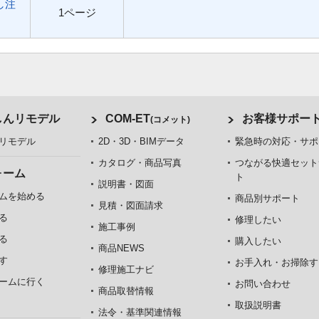
し注
1ページ
しんリモデル
COM-ET
お客様サポー
(コメット)
リモデル
2D・3D・BIMデータ
緊急時の対応・サポ
カタログ・商品写真
つながる快適セット
ォーム
ト
説明書・図面
ムを始める
商品別サポート
見積・図面請求
る
修理したい
施工事例
る
購入したい
商品NEWS
す
お手入れ・お掃除す
修理施工ナビ
ームに行く
お問い合わせ
商品取替情報
取扱説明書
法令・基準関連情報