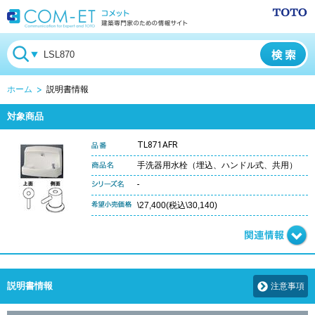
ホーム
説明書情報
対象商品
TL871AFR
手洗器用水栓（埋込、ハンドル式、共用）
-
\27,400(税込\30,140)
説明書情報
注意事項