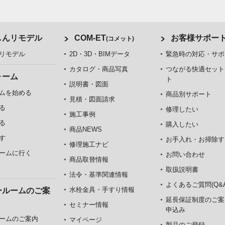
しんリモデル
COM-ET
お客様サポー
(コメット)
リモデル
2D・3D・BIMデータ
緊急時の対応・サポ
カタログ・商品写真
つながる快適セット
ォーム
ト
説明書・図面
ムを始める
商品別サポート
見積・図面請求
る
修理したい
施工事例
る
購入したい
商品NEWS
す
お手入れ・お掃除す
修理施工ナビ
ームに行く
お問い合わせ
商品取替情報
取扱説明書
法令・基準関連情報
よくあるご質問(Q&A
水栓金具・手すり情報
ールームのご案
延長保証制度のご案
セミナー情報
申込み
ームのご案内
マイページ
製品のご登録