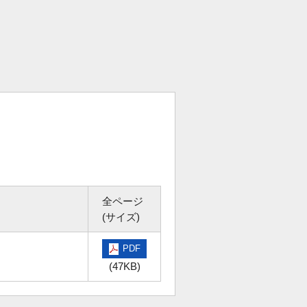
全ページ
(サイズ)
PDF
(47KB)