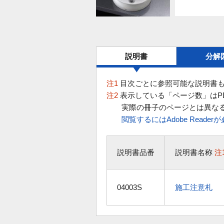
説明書
分解
注1
目次ごとに参照可能な説明書も
注2
表示している「ページ数」はP
実際の冊子のページとは異な
閲覧するにはAdobe Reade
説明書品番
説明書名称
注
04003S
施工注意札