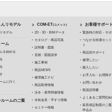
しんリモデル
COM-ET
お客様サポー
(コメット)
リモデル
2D・3D・BIMデータ
緊急時の対応・サポ
カタログ・商品写真
つながる快適セット
ォーム
ト
説明書・図面
ムを始める
商品別サポート
見積・図面請求
る
修理したい
施工事例
る
購入したい
商品NEWS
す
お手入れ・お掃除す
修理施工ナビ
ームに行く
お問い合わせ
商品取替情報
取扱説明書
法令・基準関連情報
よくあるご質問(Q&A
水栓金具・手すり情報
ールームのご案
延長保証制度のご案
セミナー情報
申込み