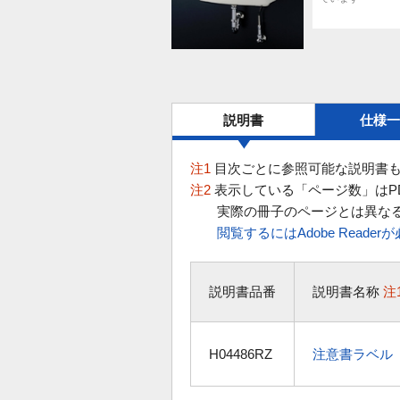
説明書
仕様一
注1
目次ごとに参照可能な説明書も
注2
表示している「ページ数」はP
実際の冊子のページとは異な
閲覧するにはAdobe Reade
説明書品番
説明書名称
注
H04486RZ
注意書ラベル