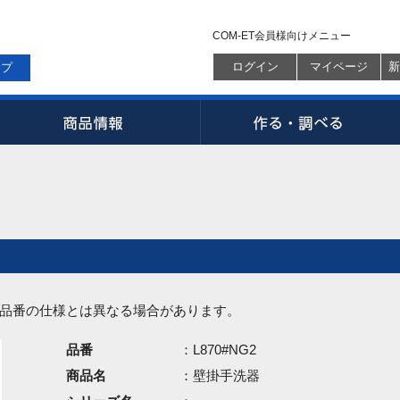
COM-ET会員様向けメニュー
ログイン
マイページ
新
ップ
品番の仕様とは異なる場合があります。
品番
：L870#NG2
商品名
：壁掛手洗器